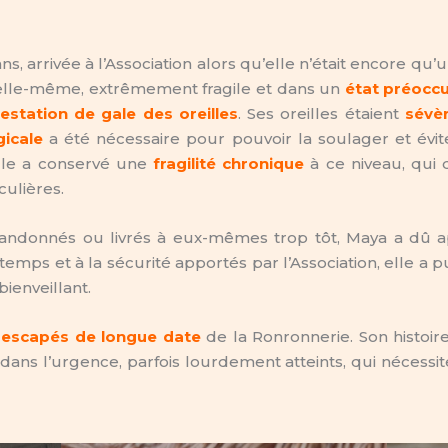
ns, arrivée à l’Association alors qu’elle n’était encore qu
 à elle-même, extrêmement fragile et dans un
état préocc
festation de gale des oreilles
. Ses oreilles étaient
sévè
gicale
a été nécessaire pour pouvoir la soulager et évit
elle a conservé une
fragilité chronique
à ce niveau, qui
culières.
donnés ou livrés à eux-mêmes trop tôt, Maya a dû a
u temps et à la sécurité apportés par l’Association, elle a
ienveillant.
rescapés de longue date
de la Ronronnerie. Son histoire 
 dans l’urgence, parfois lourdement atteints, qui nécessi