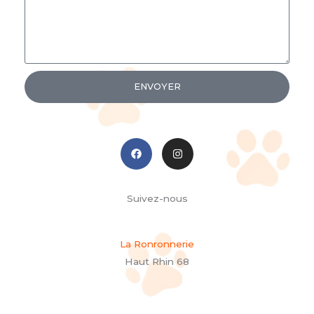
ENVOYER
F
I
a
n
c
s
e
t
b
a
o
g
Suivez-nous
o
r
k
a
m
La Ronronnerie
Haut Rhin 68