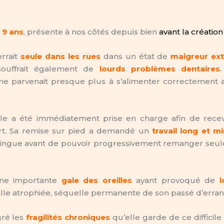
e
9 ans
, présente à nos côtés depuis bien
avant la création 
rrait
seule dans les rues
dans un état de
maigreur ex
e souffrait également de
lourds problèmes dentaires
 ne parvenait presque plus à s’alimenter correctement 
lle a été immédiatement prise en charge afin de recevo
rt. Sa remise sur pied a demandé un
travail long et m
eringue avant de pouvoir progressivement remanger seul
une importante
gale des oreilles
ayant provoqué de
l
ille atrophiée, séquelle permanente de son passé d’erran
gré les
fragilités chroniques
qu’elle garde de ce difficile